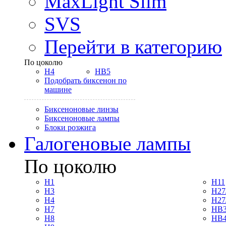
MaxLight Slim
SVS
Перейти в категорию
По цоколю
H4
HB5
Подобрать биксенон по
машине
Биксеноновые линзы
Биксеноновые лампы
Блоки розжига
Галогеновые лампы
По цоколю
H1
H11
H3
H27
H4
H27
H7
HB3
H8
HB4