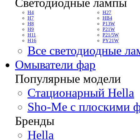
Светодиодные лампы
H4
H27
H7
HB4
H8
P13W
H9
P21W
H11
P21/5W
H16
PY21W
Все светодиодные л
Омыватели фар
Популярные модели
Стационарный Hella
Sho-Me с плоскими 
Бренды
Hella