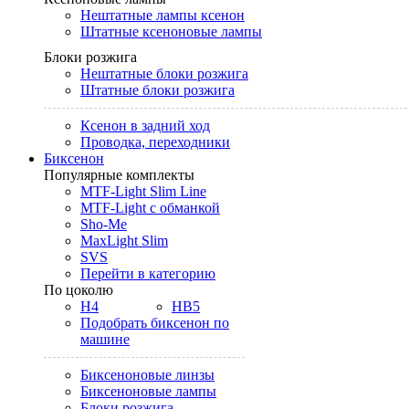
Нештатные лампы ксенон
Штатные ксеноновые лампы
Блоки розжига
Нештатные блоки розжига
Штатные блоки розжига
Ксенон в задний ход
Проводка, переходники
Биксенон
Популярные комплекты
MTF-Light Slim Line
MTF-Light с обманкой
Sho-Me
MaxLight Slim
SVS
Перейти в категорию
По цоколю
H4
HB5
Подобрать биксенон по
машине
Биксеноновые линзы
Биксеноновые лампы
Блоки розжига