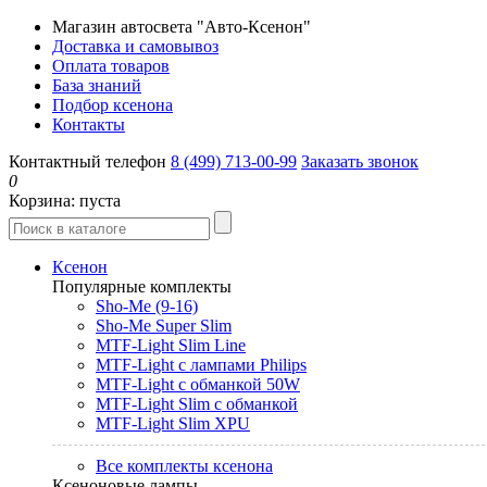
Магазин автосвета "Авто-Ксенон"
Доставка и самовывоз
Оплата товаров
База знаний
Подбор ксенона
Контакты
Контактный телефон
8 (499) 713-00-99
Заказать звонок
0
Корзина:
пуста
Ксенон
Популярные комплекты
Sho-Me (9-16)
Sho-Me Super Slim
MTF-Light Slim Line
MTF-Light с лампами Philips
MTF-Light с обманкой 50W
MTF-Light Slim с обманкой
MTF-Light Slim XPU
Все комплекты ксенона
Ксеноновые лампы