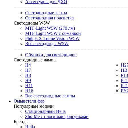
Аксессуары для ДХО
Светодиодные ленты
Светодиодная подсветка
Светодиоды W5W
MTF-Light W5W (270 лм)
MTF-Light W5W с обманкой
Philips X-Treme Vision W5W
Все светодиоды W5W
Обманки для светодиодов
Светодиодные лампы
H4
H2
H7
HB
H8
P1
H9
P2
H11
P2
H16
PY
Все светодиодные лампы
Омыватели фар
Популярные модели
Стационарный Hella
Sho-Me с плоскими форсунками
Бренды
Hella