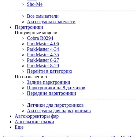
Sho-Me
Все омыватели
Аксессуары и запчасти
Парктроники
Популярные модели
Cobra R0294
ParkMaster 4-06
ParkMaster 4-34
ParkMaster 4-35
ParkMaster 8-27
ParkMaster 8-29
Перейти в категорию
По назначению
Задние парктроники
Парктроники на 8 датчиков
Передние парктроники
Датчики для парктроников
Аксессуары для парктроников
Автокорректоры фар
Ангельские глазки
Еще