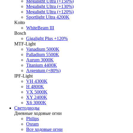
Megalight Ultra (+150%)
Megalight Ultra (+130%)
Megalight Ultra (+120%)
Sportlight Ultra 4200K
Koito
WhiteBeam III
Bosch
Gigalight Plus +120%
MTF-Light
Vanadium 5000K
Palladium 5500K
Aurum 3000K
Titanium 4400K
Argentum (+80%)
IPF-Light
VH 4300K
H 4800K
VX 5000K
XY 2400K
X6 3000K
Светодиоды
Дневные ходовые огни
Philips
Osram
Все ходовые огни