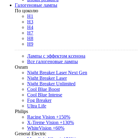
Галогеновые лампы
По цоколю
H1
H3
H4
H7
H8
H9
Лампы с эффектом ксенона
Все галогеновые лампы
Osram
Night Breaker Laser Next Gen
Night Breaker Laser
Night Breaker Unlimited
Cool Blue Boost
Cool Blue Intense
Fog Breaker
Ultra Life
Philips
Racing Vision +150%
X-Treme Vision +130%
WhiteVision +60%
General Electric