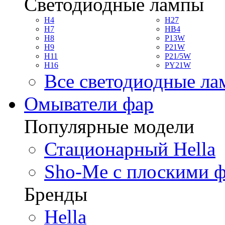
Светодиодные лампы
H4
H27
H7
HB4
H8
P13W
H9
P21W
H11
P21/5W
H16
PY21W
Все светодиодные л
Омыватели фар
Популярные модели
Стационарный Hella
Sho-Me с плоскими 
Бренды
Hella