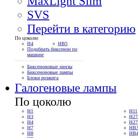
MaxLight Slim
SVS
Перейти в категорию
По цоколю
H4
HB5
Подобрать биксенон по
машине
Биксеноновые линзы
Биксеноновые лампы
Блоки розжига
Галогеновые лампы
По цоколю
H1
H11
H3
H27
H4
H27
H7
HB3
H8
HB4