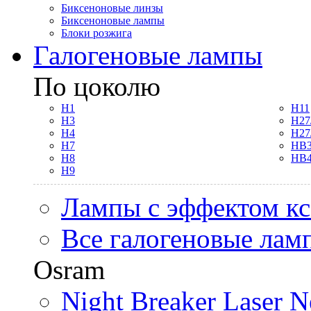
Биксеноновые линзы
Биксеноновые лампы
Блоки розжига
Галогеновые лампы
По цоколю
H1
H11
H3
H27
H4
H27
H7
HB3
H8
HB4
H9
Лампы с эффектом к
Все галогеновые лам
Osram
Night Breaker Laser N