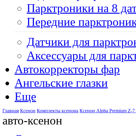
Парктроники на 8 да
Передние парктрони
Датчики для парктро
Аксессуары для парк
Автокорректоры фар
Ангельские глазки
Еще
Главная
Ксенон
Комплекты ксенона
Ксенон Alpha Premium Z-7
авто-ксенон