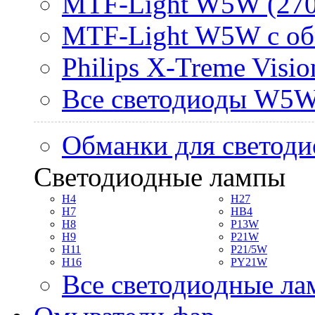
MTF-Light W5W (270
MTF-Light W5W с об
Philips X-Treme Vis
Все светодиоды W5
Обманки для светоди
Светодиодные лампы
H4
H27
H7
HB4
H8
P13W
H9
P21W
H11
P21/5W
H16
PY21W
Все светодиодные л