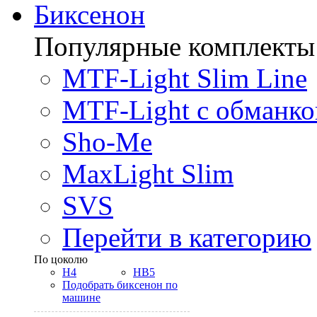
Биксенон
Популярные комплекты
MTF-Light Slim Line
MTF-Light с обманко
Sho-Me
MaxLight Slim
SVS
Перейти в категорию
По цоколю
H4
HB5
Подобрать биксенон по
машине