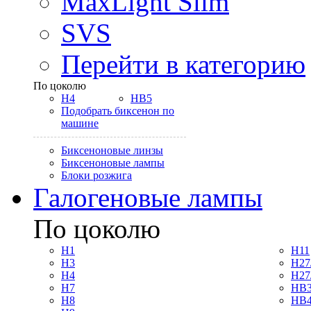
MaxLight Slim
SVS
Перейти в категорию
По цоколю
H4
HB5
Подобрать биксенон по
машине
Биксеноновые линзы
Биксеноновые лампы
Блоки розжига
Галогеновые лампы
По цоколю
H1
H11
H3
H27
H4
H27
H7
HB3
H8
HB4