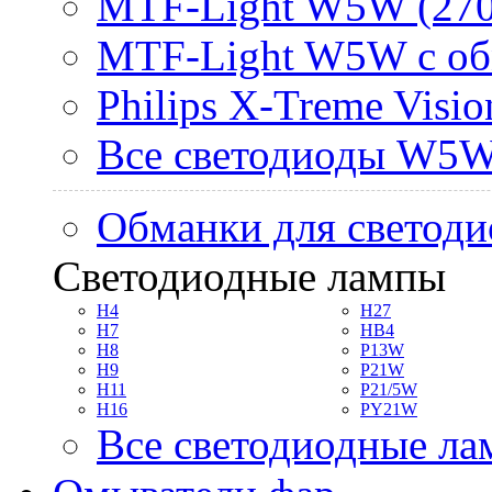
MTF-Light W5W (270
MTF-Light W5W с об
Philips X-Treme Vis
Все светодиоды W5
Обманки для светоди
Светодиодные лампы
H4
H27
H7
HB4
H8
P13W
H9
P21W
H11
P21/5W
H16
PY21W
Все светодиодные л