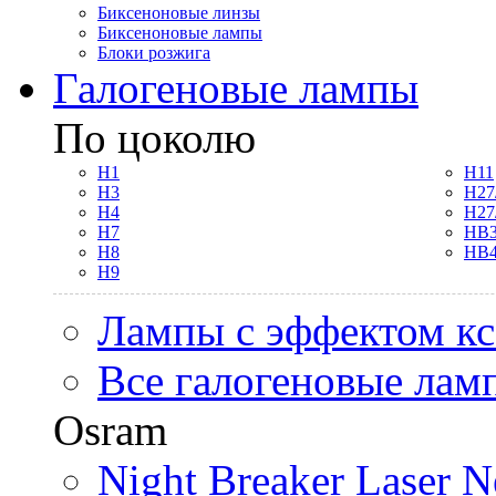
Биксеноновые линзы
Биксеноновые лампы
Блоки розжига
Галогеновые лампы
По цоколю
H1
H11
H3
H27
H4
H27
H7
HB3
H8
HB4
H9
Лампы с эффектом к
Все галогеновые лам
Osram
Night Breaker Laser N