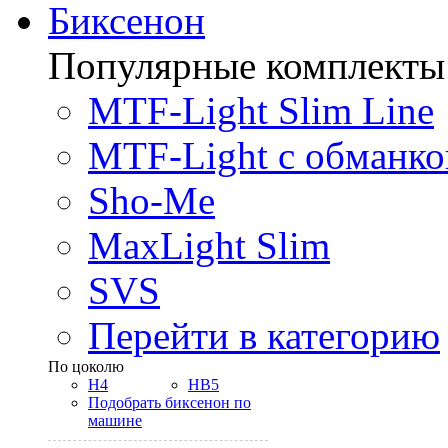
Биксенон
Популярные комплекты
MTF-Light Slim Line
MTF-Light с обманко
Sho-Me
MaxLight Slim
SVS
Перейти в категорию
По цоколю
H4
HB5
Подобрать биксенон по
машине