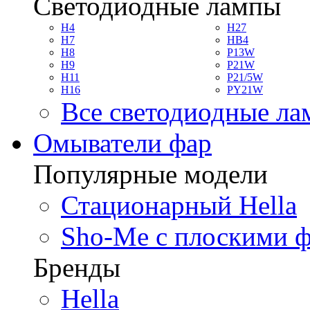
Светодиодные лампы
H4
H27
H7
HB4
H8
P13W
H9
P21W
H11
P21/5W
H16
PY21W
Все светодиодные л
Омыватели фар
Популярные модели
Стационарный Hella
Sho-Me с плоскими 
Бренды
Hella