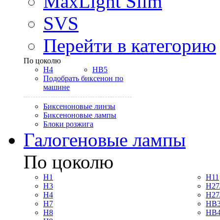
MaxLight Slim
SVS
Перейти в категорию
По цоколю
H4
HB5
Подобрать биксенон по
машине
Биксеноновые линзы
Биксеноновые лампы
Блоки розжига
Галогеновые лампы
По цоколю
H1
H11
H3
H27
H4
H27
H7
HB3
H8
HB4