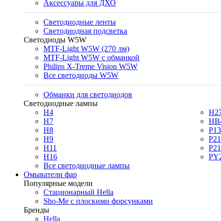
Аксессуары для ДХО
Светодиодные ленты
Светодиодная подсветка
Светодиоды W5W
MTF-Light W5W (270 лм)
MTF-Light W5W с обманкой
Philips X-Treme Vision W5W
Все светодиоды W5W
Обманки для светодиодов
Светодиодные лампы
H4
H2
H7
HB
H8
P1
H9
P2
H11
P2
H16
PY
Все светодиодные лампы
Омыватели фар
Популярные модели
Стационарный Hella
Sho-Me с плоскими форсунками
Бренды
Hella