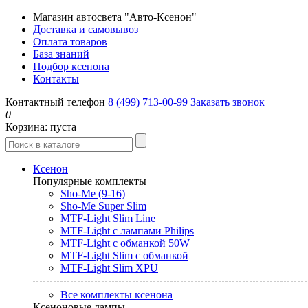
Магазин автосвета "Авто-Ксенон"
Доставка и самовывоз
Оплата товаров
База знаний
Подбор ксенона
Контакты
Контактный телефон
8 (499) 713-00-99
Заказать звонок
0
Корзина:
пуста
Ксенон
Популярные комплекты
Sho-Me (9-16)
Sho-Me Super Slim
MTF-Light Slim Line
MTF-Light с лампами Philips
MTF-Light с обманкой 50W
MTF-Light Slim с обманкой
MTF-Light Slim XPU
Все комплекты ксенона
Ксеноновые лампы