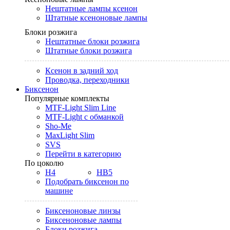
Нештатные лампы ксенон
Штатные ксеноновые лампы
Блоки розжига
Нештатные блоки розжига
Штатные блоки розжига
Ксенон в задний ход
Проводка, переходники
Биксенон
Популярные комплекты
MTF-Light Slim Line
MTF-Light с обманкой
Sho-Me
MaxLight Slim
SVS
Перейти в категорию
По цоколю
H4
HB5
Подобрать биксенон по
машине
Биксеноновые линзы
Биксеноновые лампы
Блоки розжига