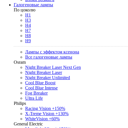
Галогеновые лампы
По цоколю
H1
H3
H4
H7
H8
H9
Лампы с эффектом ксенона
Все галогеновые лампы
Osram
Night Breaker Laser Next Gen
Night Breaker Laser
Night Breaker Unlimited
Cool Blue Boost
Cool Blue Intense
Fog Breaker
Ultra Life
Philips
Racing Vision +150%
X-Treme Vision +130%
WhiteVision +60%
General Electric