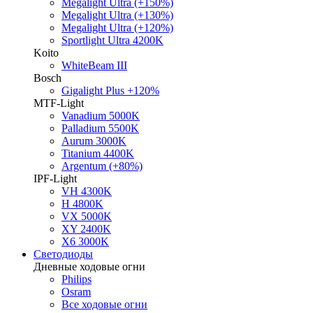
Megalight Ultra (+150%)
Megalight Ultra (+130%)
Megalight Ultra (+120%)
Sportlight Ultra 4200K
Koito
WhiteBeam III
Bosch
Gigalight Plus +120%
MTF-Light
Vanadium 5000K
Palladium 5500K
Aurum 3000K
Titanium 4400K
Argentum (+80%)
IPF-Light
VH 4300K
H 4800K
VX 5000K
XY 2400K
X6 3000K
Светодиоды
Дневные ходовые огни
Philips
Osram
Все ходовые огни