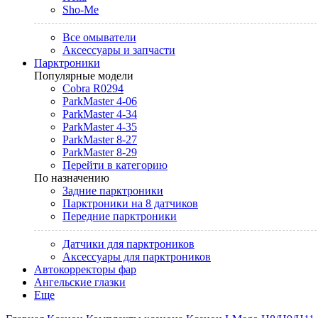
Sho-Me
Все омыватели
Аксессуары и запчасти
Парктроники
Популярные модели
Cobra R0294
ParkMaster 4-06
ParkMaster 4-34
ParkMaster 4-35
ParkMaster 8-27
ParkMaster 8-29
Перейти в категорию
По назначению
Задние парктроники
Парктроники на 8 датчиков
Передние парктроники
Датчики для парктроников
Аксессуары для парктроников
Автокорректоры фар
Ангельские глазки
Еще