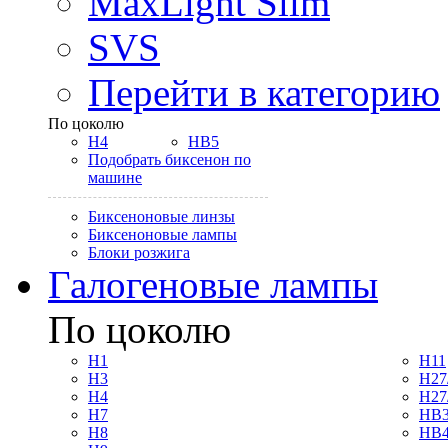
MaxLight Slim
SVS
Перейти в категорию
По цоколю
H4
HB5
Подобрать биксенон по
машине
Биксеноновые линзы
Биксеноновые лампы
Блоки розжига
Галогеновые лампы
По цоколю
H1
H11
H3
H27
H4
H27
H7
HB3
H8
HB4