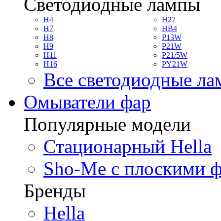
Светодиодные лампы
H4
H27
H7
HB4
H8
P13W
H9
P21W
H11
P21/5W
H16
PY21W
Все светодиодные л
Омыватели фар
Популярные модели
Стационарный Hella
Sho-Me с плоскими 
Бренды
Hella