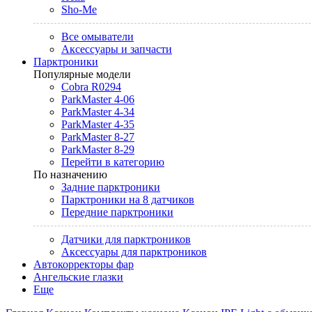
Sho-Me
Все омыватели
Аксессуары и запчасти
Парктроники
Популярные модели
Cobra R0294
ParkMaster 4-06
ParkMaster 4-34
ParkMaster 4-35
ParkMaster 8-27
ParkMaster 8-29
Перейти в категорию
По назначению
Задние парктроники
Парктроники на 8 датчиков
Передние парктроники
Датчики для парктроников
Аксессуары для парктроников
Автокорректоры фар
Ангельские глазки
Еще