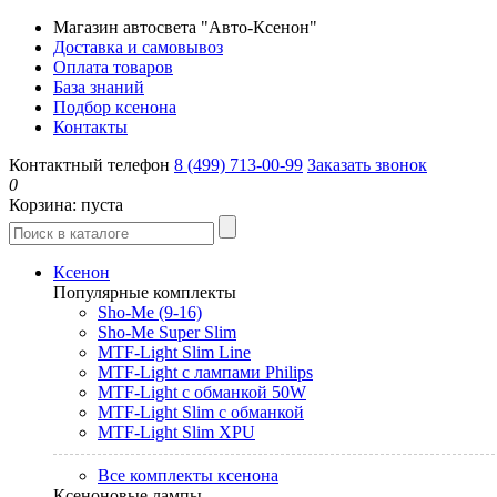
Магазин автосвета "Авто-Ксенон"
Доставка и самовывоз
Оплата товаров
База знаний
Подбор ксенона
Контакты
Контактный телефон
8 (499) 713-00-99
Заказать звонок
0
Корзина:
пуста
Ксенон
Популярные комплекты
Sho-Me (9-16)
Sho-Me Super Slim
MTF-Light Slim Line
MTF-Light с лампами Philips
MTF-Light с обманкой 50W
MTF-Light Slim с обманкой
MTF-Light Slim XPU
Все комплекты ксенона
Ксеноновые лампы