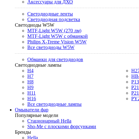
Аксессуары для ДХО
Светодиодные ленты
Светодиодная подсветка
Светодиоды W5W
MTF-Light W5W (270 лм)
MTF-Light W5W с обманкой
Philips X-Treme Vision W5W
Все светодиоды W5W
Обманки для светодиодов
Светодиодные лампы
H4
H2
H7
HB
H8
P1
H9
P2
H11
P2
H16
PY
Все светодиодные лампы
Омыватели фар
Популярные модели
Стационарный Hella
Sho-Me с плоскими форсунками
Бренды
Hella