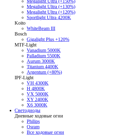
Megalight Ultra (+150%)
Megalight Ultra (+130%)
Megalight Ultra (+120%)
Sportlight Ultra 4200K
Koito
WhiteBeam III
Bosch
Gigalight Plus +120%
MTF-Light
Vanadium 5000K
Palladium 5500K
Aurum 3000K
Titanium 4400K
Argentum (+80%)
IPF-Light
VH 4300K
H 4800K
VX 5000K
XY 2400K
X6 3000K
Светодиоды
Дневные ходовые огни
Philips
Osram
Все ходовые огни