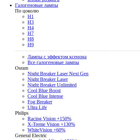
Галогеновые лампы
По цоколю
H1
H3
H4
H7
H8
H9
Лампы с эффектом ксенона
Все галогеновые лампы
Osram
Night Breaker Laser Next Gen
Night Breaker Laser
Night Breaker Unlimited
Cool Blue Boost
Cool Blue Intense
Fog Breaker
Ultra Life
Philips
Racing Vision +150%
X-Treme Vision +130%
WhiteVision +60%
General Electric