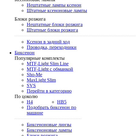
Нештатные лампы ксенон
Штатные ксеноновые лампы
Блоки розжига
Нештатные блоки розжига
Штатные блоки розжига
Ксенон в задний ход
Проводка, переходники
Биксенон
Популярные комплекты
MTF-Light Slim Line
MTF-Light с обманкой
Sho-Me
MaxLight Slim
SVS
Перейти в категорию
По цоколю
H4
HB5
Подобрать биксенон по
машине
Биксеноновые линзы
Биксеноновые лампы
Блоки розжига