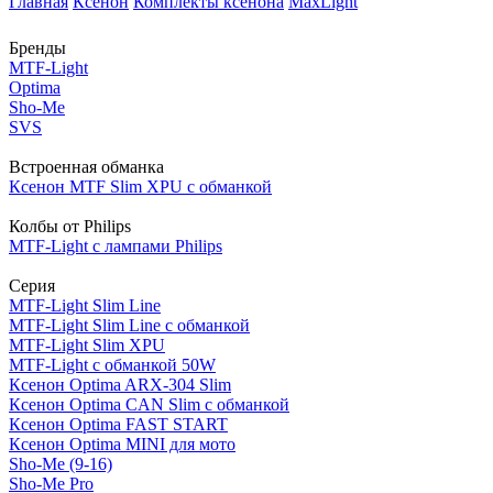
Главная
Ксенон
Комплекты ксенона
MaxLight
Бренды
MTF-Light
Optima
Sho-Me
SVS
Встроенная обманка
Ксенон MTF Slim XPU с обманкой
Колбы от Philips
MTF-Light с лампами Philips
Серия
MTF-Light Slim Line
MTF-Light Slim Line с обманкой
MTF-Light Slim XPU
MTF-Light с обманкой 50W
Ксенон Optima ARX-304 Slim
Ксенон Optima CAN Slim с обманкой
Ксенон Optima FAST START
Ксенон Optima MINI для мото
Sho-Me (9-16)
Sho-Me Pro