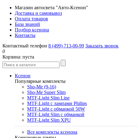
Магазин автосвета "Авто-Ксенон"
Доставка и самовывоз
Оплата товаров
База знаний
Подбор ксенона
Контакты
Контактный телефон
8 (499) 713-00-99
Заказать звонок
0
Корзина:
пуста
Ксенон
Популярные комплекты
Sho-Me (9-16)
Sho-Me Super Slim
MTF-Light Slim Line
MTF-Light с лампами Philips
MTF-Light с обманкой 50W
MTF-Light Slim с обманкой
MTF-Light Slim XPU
Все комплекты ксенона
Ксеноновые лампы