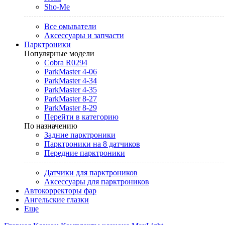
Sho-Me
Все омыватели
Аксессуары и запчасти
Парктроники
Популярные модели
Cobra R0294
ParkMaster 4-06
ParkMaster 4-34
ParkMaster 4-35
ParkMaster 8-27
ParkMaster 8-29
Перейти в категорию
По назначению
Задние парктроники
Парктроники на 8 датчиков
Передние парктроники
Датчики для парктроников
Аксессуары для парктроников
Автокорректоры фар
Ангельские глазки
Еще