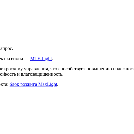
апрос.
лект ксенона —
MTF-Light
.
икросхему управления, что способствует повышению надежност
ойкость и влагозащищенность.
екта:
блок розжига MaxLight
.