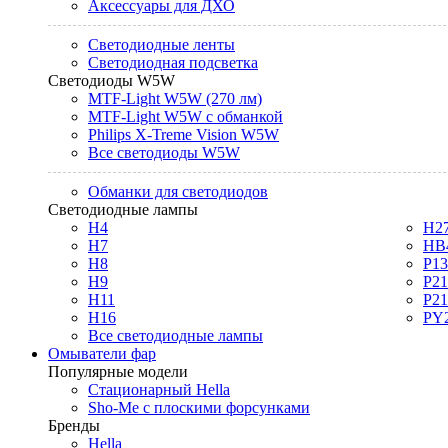
Аксессуары для ДХО
Светодиодные ленты
Светодиодная подсветка
Светодиоды W5W
MTF-Light W5W (270 лм)
MTF-Light W5W с обманкой
Philips X-Treme Vision W5W
Все светодиоды W5W
Обманки для светодиодов
Светодиодные лампы
H4
H2
H7
HB
H8
P1
H9
P2
H11
P2
H16
PY
Все светодиодные лампы
Омыватели фар
Популярные модели
Стационарный Hella
Sho-Me с плоскими форсунками
Бренды
Hella