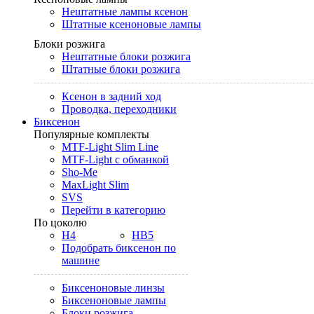
Нештатные лампы ксенон
Штатные ксеноновые лампы
Блоки розжига
Нештатные блоки розжига
Штатные блоки розжига
Ксенон в задний ход
Проводка, переходники
Биксенон
Популярные комплекты
MTF-Light Slim Line
MTF-Light с обманкой
Sho-Me
MaxLight Slim
SVS
Перейти в категорию
По цоколю
H4
HB5
Подобрать биксенон по
машине
Биксеноновые линзы
Биксеноновые лампы
Блоки розжига