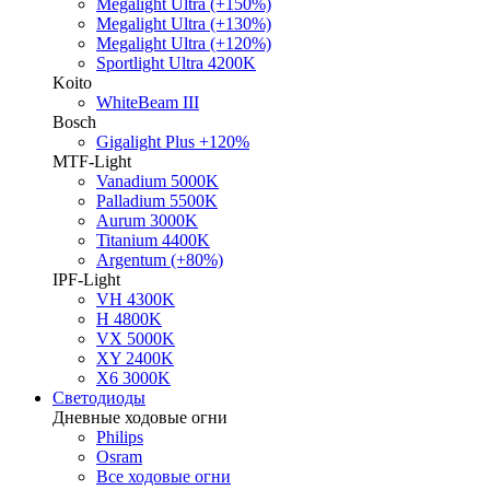
Megalight Ultra (+150%)
Megalight Ultra (+130%)
Megalight Ultra (+120%)
Sportlight Ultra 4200K
Koito
WhiteBeam III
Bosch
Gigalight Plus +120%
MTF-Light
Vanadium 5000K
Palladium 5500K
Aurum 3000K
Titanium 4400K
Argentum (+80%)
IPF-Light
VH 4300K
H 4800K
VX 5000K
XY 2400K
X6 3000K
Светодиоды
Дневные ходовые огни
Philips
Osram
Все ходовые огни