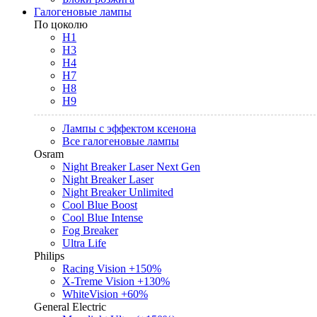
Галогеновые лампы
По цоколю
H1
H3
H4
H7
H8
H9
Лампы с эффектом ксенона
Все галогеновые лампы
Osram
Night Breaker Laser Next Gen
Night Breaker Laser
Night Breaker Unlimited
Cool Blue Boost
Cool Blue Intense
Fog Breaker
Ultra Life
Philips
Racing Vision +150%
X-Treme Vision +130%
WhiteVision +60%
General Electric