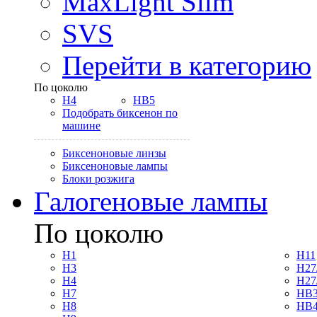
MaxLight Slim
SVS
Перейти в категорию
По цоколю
H4
HB5
Подобрать биксенон по
машине
Биксеноновые линзы
Биксеноновые лампы
Блоки розжига
Галогеновые лампы
По цоколю
H1
H11
H3
H27
H4
H27
H7
HB3
H8
HB4