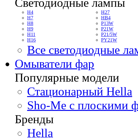
Светодиодные лампы
H4
H27
H7
HB4
H8
P13W
H9
P21W
H11
P21/5W
H16
PY21W
Все светодиодные л
Омыватели фар
Популярные модели
Стационарный Hella
Sho-Me с плоскими 
Бренды
Hella