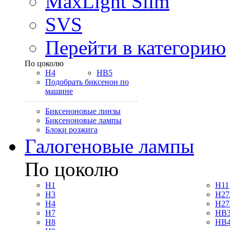
MaxLight Slim
SVS
Перейти в категорию
По цоколю
H4
HB5
Подобрать биксенон по
машине
Биксеноновые линзы
Биксеноновые лампы
Блоки розжига
Галогеновые лампы
По цоколю
H1
H11
H3
H27
H4
H27
H7
HB3
H8
HB4