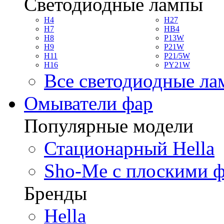
Светодиодные лампы
H4
H27
H7
HB4
H8
P13W
H9
P21W
H11
P21/5W
H16
PY21W
Все светодиодные л
Омыватели фар
Популярные модели
Стационарный Hella
Sho-Me с плоскими 
Бренды
Hella