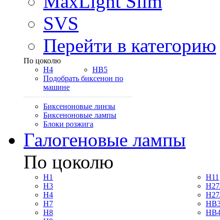
MaxLight Slim
SVS
Перейти в категорию
По цоколю
H4
HB5
Подобрать биксенон по
машине
Биксеноновые линзы
Биксеноновые лампы
Блоки розжига
Галогеновые лампы
По цоколю
H1
H11
H3
H27
H4
H27
H7
HB3
H8
HB4