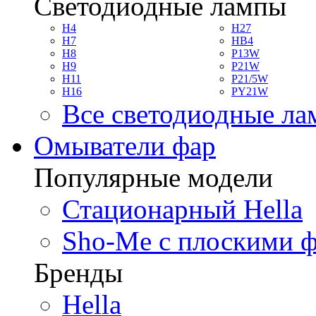
Светодиодные лампы
H4
H27
H7
HB4
H8
P13W
H9
P21W
H11
P21/5W
H16
PY21W
Все светодиодные л
Омыватели фар
Популярные модели
Стационарный Hella
Sho-Me с плоскими 
Бренды
Hella