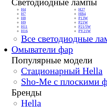
Светодиодные лампы
H4
H27
H7
HB4
H8
P13W
H9
P21W
H11
P21/5W
H16
PY21W
Все светодиодные л
Омыватели фар
Популярные модели
Стационарный Hella
Sho-Me с плоскими 
Бренды
Hella