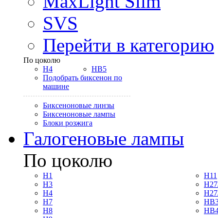
MaxLight Slim
SVS
Перейти в категорию
По цоколю
H4
HB5
Подобрать биксенон по
машине
Биксеноновые линзы
Биксеноновые лампы
Блоки розжига
Галогеновые лампы
По цоколю
H1
H11
H3
H27
H4
H27
H7
HB3
H8
HB4