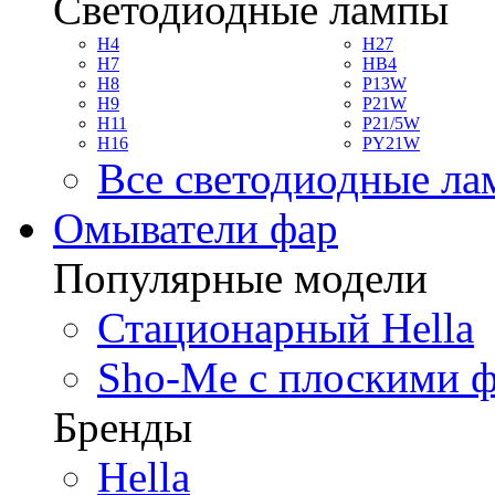
Светодиодные лампы
H4
H27
H7
HB4
H8
P13W
H9
P21W
H11
P21/5W
H16
PY21W
Все светодиодные л
Омыватели фар
Популярные модели
Стационарный Hella
Sho-Me с плоскими 
Бренды
Hella