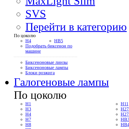
MaxLight Slim
SVS
Перейти в категорию
По цоколю
H4
HB5
Подобрать биксенон по
машине
Биксеноновые линзы
Биксеноновые лампы
Блоки розжига
Галогеновые лампы
По цоколю
H1
H11
H3
H27
H4
H27
H7
HB3
H8
HB4