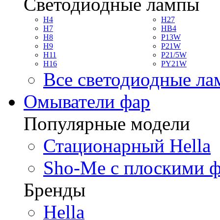
Светодиодные лампы
H4
H27
H7
HB4
H8
P13W
H9
P21W
H11
P21/5W
H16
PY21W
Все светодиодные л
Омыватели фар
Популярные модели
Стационарный Hella
Sho-Me с плоскими 
Бренды
Hella