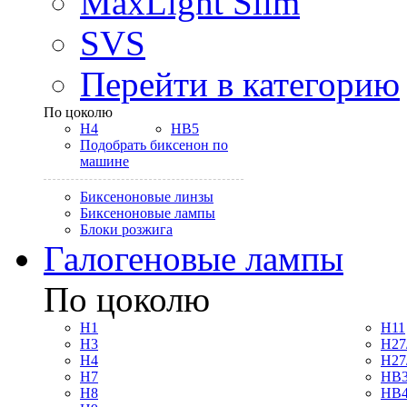
MaxLight Slim
SVS
Перейти в категорию
По цоколю
H4
HB5
Подобрать биксенон по
машине
Биксеноновые линзы
Биксеноновые лампы
Блоки розжига
Галогеновые лампы
По цоколю
H1
H11
H3
H27
H4
H27
H7
HB3
H8
HB4