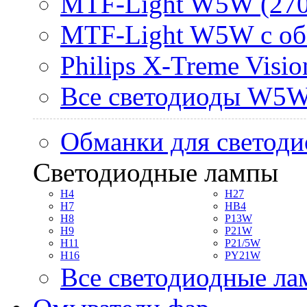
MTF-Light W5W (270
MTF-Light W5W с об
Philips X-Treme Vis
Все светодиоды W5
Обманки для светоди
Светодиодные лампы
H4
H27
H7
HB4
H8
P13W
H9
P21W
H11
P21/5W
H16
PY21W
Все светодиодные л