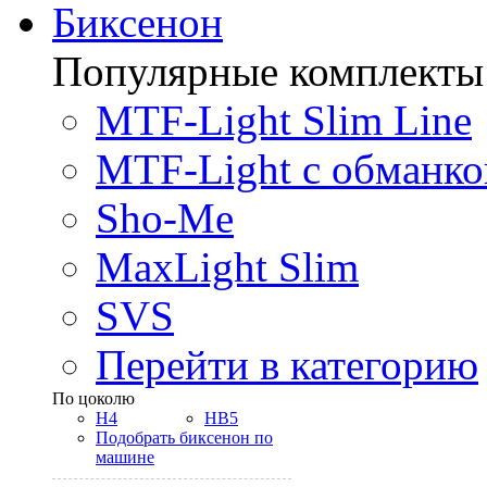
Биксенон
Популярные комплекты
MTF-Light Slim Line
MTF-Light с обманко
Sho-Me
MaxLight Slim
SVS
Перейти в категорию
По цоколю
H4
HB5
Подобрать биксенон по
машине