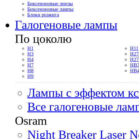
Биксеноновые линзы
Биксеноновые лампы
Блоки розжига
Галогеновые лампы
По цоколю
H1
H11
H3
H27
H4
H27
H7
HB3
H8
HB4
H9
Лампы с эффектом к
Все галогеновые лам
Osram
Night Breaker Laser N