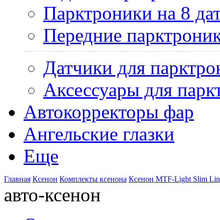
Парктроники на 8 да
Передние парктрони
Датчики для парктро
Аксессуары для парк
Автокорректоры фар
Ангельские глазки
Еще
Главная
Ксенон
Комплекты ксенона
Ксенон MTF-Light Slim Lin
авто-ксенон