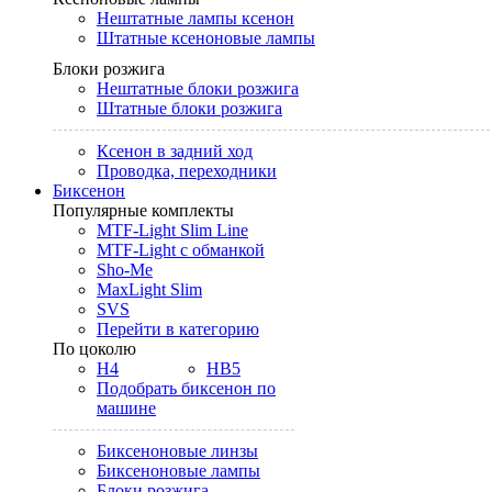
Нештатные лампы ксенон
Штатные ксеноновые лампы
Блоки розжига
Нештатные блоки розжига
Штатные блоки розжига
Ксенон в задний ход
Проводка, переходники
Биксенон
Популярные комплекты
MTF-Light Slim Line
MTF-Light с обманкой
Sho-Me
MaxLight Slim
SVS
Перейти в категорию
По цоколю
H4
HB5
Подобрать биксенон по
машине
Биксеноновые линзы
Биксеноновые лампы
Блоки розжига