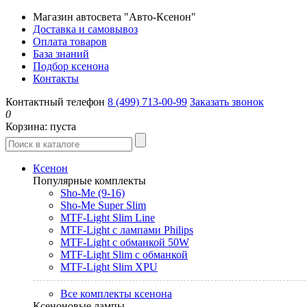
Магазин автосвета "Авто-Ксенон"
Доставка и самовывоз
Оплата товаров
База знаний
Подбор ксенона
Контакты
Контактный телефон
8 (499) 713-00-99
Заказать звонок
0
Корзина:
пуста
Ксенон
Популярные комплекты
Sho-Me (9-16)
Sho-Me Super Slim
MTF-Light Slim Line
MTF-Light с лампами Philips
MTF-Light с обманкой 50W
MTF-Light Slim с обманкой
MTF-Light Slim XPU
Все комплекты ксенона
Ксеноновые лампы