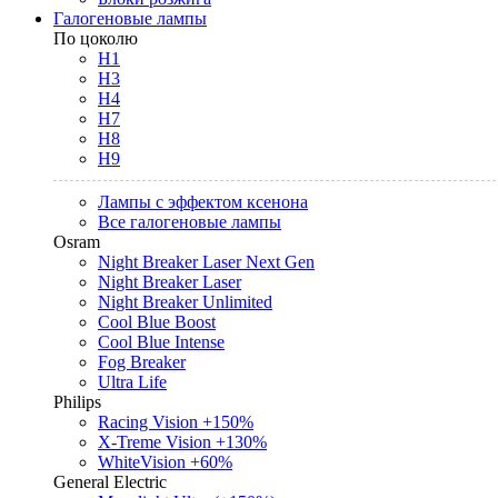
Галогеновые лампы
По цоколю
H1
H3
H4
H7
H8
H9
Лампы с эффектом ксенона
Все галогеновые лампы
Osram
Night Breaker Laser Next Gen
Night Breaker Laser
Night Breaker Unlimited
Cool Blue Boost
Cool Blue Intense
Fog Breaker
Ultra Life
Philips
Racing Vision +150%
X-Treme Vision +130%
WhiteVision +60%
General Electric