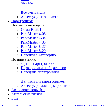
Sho-Me
Все омыватели
Аксессуары и запчасти
Парктроники
Популярные модели
Cobra R0294
ParkMaster 4-06
ParkMaster 4-34
ParkMaster 4-35
ParkMaster 8-27
ParkMaster 8-29
Перейти в категорию
По назначению
Задние парктроники
Парктроники на 8 датчиков
Передние парктроники
Датчики для парктроников
Аксессуары для парктроников
Автокорректоры фар
Ангельские глазки
Еще