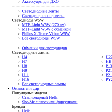
Аксессуары для ДХО
Светодиодные ленты
Светодиодная подсветка
Светодиоды W5W
MTF-Light W5W (270 лм)
MTF-Light W5W с обманкой
Philips X-Treme Vision W5W
Все светодиоды W5W
Обманки для светодиодов
Светодиодные лампы
H4
H2
H7
HB
H8
P1
H9
P2
H11
P2
H16
PY
Все светодиодные лампы
Омыватели фар
Популярные модели
Стационарный Hella
Sho-Me с плоскими форсунками
Бренды
Hella