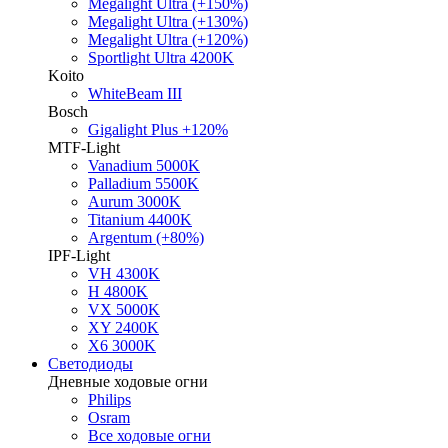
Megalight Ultra (+150%)
Megalight Ultra (+130%)
Megalight Ultra (+120%)
Sportlight Ultra 4200K
Koito
WhiteBeam III
Bosch
Gigalight Plus +120%
MTF-Light
Vanadium 5000K
Palladium 5500K
Aurum 3000K
Titanium 4400K
Argentum (+80%)
IPF-Light
VH 4300K
H 4800K
VX 5000K
XY 2400K
X6 3000K
Светодиоды
Дневные ходовые огни
Philips
Osram
Все ходовые огни