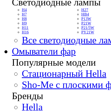
Светодиодные лампы
H4
H27
H7
HB4
H8
P13W
H9
P21W
H11
P21/5W
H16
PY21W
Все светодиодные л
Омыватели фар
Популярные модели
Стационарный Hella
Sho-Me с плоскими 
Бренды
Hella