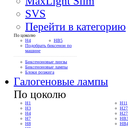
MaxLight Slim
SVS
Перейти в категорию
По цоколю
H4
HB5
Подобрать биксенон по
машине
Биксеноновые линзы
Биксеноновые лампы
Блоки розжига
Галогеновые лампы
По цоколю
H1
H11
H3
H27
H4
H27
H7
HB3
H8
HB4