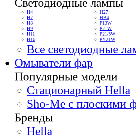
Светодиодные лампы
H4
H27
H7
HB4
H8
P13W
H9
P21W
H11
P21/5W
H16
PY21W
Все светодиодные л
Омыватели фар
Популярные модели
Стационарный Hella
Sho-Me с плоскими 
Бренды
Hella