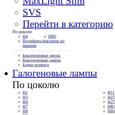
MaxLight Slim
SVS
Перейти в категорию
По цоколю
H4
HB5
Подобрать биксенон по
машине
Биксеноновые линзы
Биксеноновые лампы
Блоки розжига
Галогеновые лампы
По цоколю
H1
H11
H3
H27
H4
H27
H7
HB3
H8
HB4