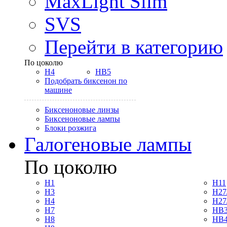
MaxLight Slim
SVS
Перейти в категорию
По цоколю
H4
HB5
Подобрать биксенон по
машине
Биксеноновые линзы
Биксеноновые лампы
Блоки розжига
Галогеновые лампы
По цоколю
H1
H11
H3
H27
H4
H27
H7
HB3
H8
HB4