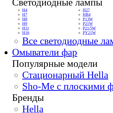
Светодиодные лампы
H4
H27
H7
HB4
H8
P13W
H9
P21W
H11
P21/5W
H16
PY21W
Все светодиодные л
Омыватели фар
Популярные модели
Стационарный Hella
Sho-Me с плоскими 
Бренды
Hella