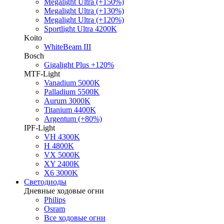
Megalight Ultra (+150%)
Megalight Ultra (+130%)
Megalight Ultra (+120%)
Sportlight Ultra 4200K
Koito
WhiteBeam III
Bosch
Gigalight Plus +120%
MTF-Light
Vanadium 5000K
Palladium 5500K
Aurum 3000K
Titanium 4400K
Argentum (+80%)
IPF-Light
VH 4300K
H 4800K
VX 5000K
XY 2400K
X6 3000K
Светодиоды
Дневные ходовые огни
Philips
Osram
Все ходовые огни