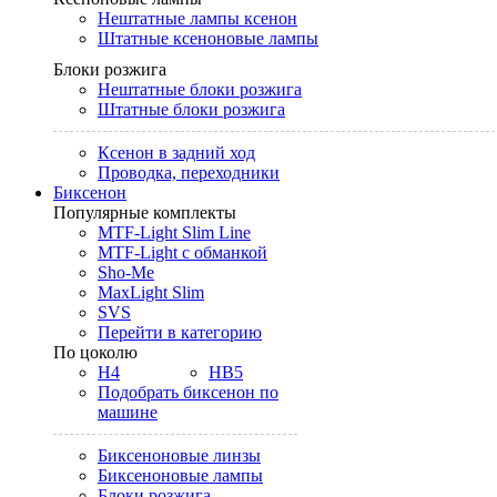
Нештатные лампы ксенон
Штатные ксеноновые лампы
Блоки розжига
Нештатные блоки розжига
Штатные блоки розжига
Ксенон в задний ход
Проводка, переходники
Биксенон
Популярные комплекты
MTF-Light Slim Line
MTF-Light с обманкой
Sho-Me
MaxLight Slim
SVS
Перейти в категорию
По цоколю
H4
HB5
Подобрать биксенон по
машине
Биксеноновые линзы
Биксеноновые лампы
Блоки розжига