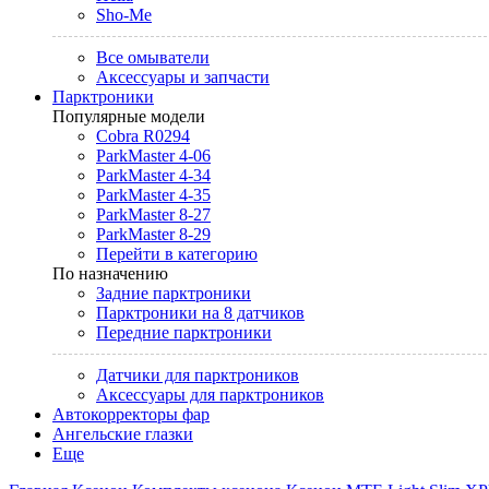
Sho-Me
Все омыватели
Аксессуары и запчасти
Парктроники
Популярные модели
Cobra R0294
ParkMaster 4-06
ParkMaster 4-34
ParkMaster 4-35
ParkMaster 8-27
ParkMaster 8-29
Перейти в категорию
По назначению
Задние парктроники
Парктроники на 8 датчиков
Передние парктроники
Датчики для парктроников
Аксессуары для парктроников
Автокорректоры фар
Ангельские глазки
Еще