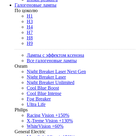
Галогеновые лампы
По цоколю
H1
H3
H4
H7
H8
H9
Лампы с эффектом ксенона
Все галогеновые лампы
Osram
Night Breaker Laser Next Gen
Night Breaker Laser
Night Breaker Unlimited
Cool Blue Boost
Cool Blue Intense
Fog Breaker
Ultra Life
Philips
Racing Vision +150%
X-Treme Vision +130%
WhiteVision +60%
General Electric