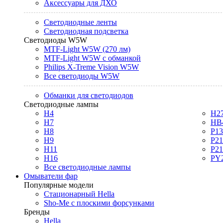
Аксессуары для ДХО
Светодиодные ленты
Светодиодная подсветка
Светодиоды W5W
MTF-Light W5W (270 лм)
MTF-Light W5W с обманкой
Philips X-Treme Vision W5W
Все светодиоды W5W
Обманки для светодиодов
Светодиодные лампы
H4
H2
H7
HB
H8
P1
H9
P2
H11
P2
H16
PY
Все светодиодные лампы
Омыватели фар
Популярные модели
Стационарный Hella
Sho-Me с плоскими форсунками
Бренды
Hella