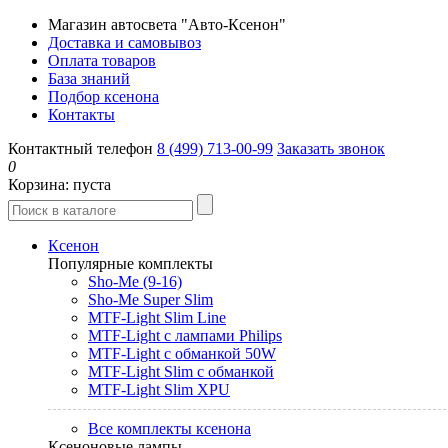
Магазин автосвета "Авто-Ксенон"
Доставка и самовывоз
Оплата товаров
База знаний
Подбор ксенона
Контакты
Контактный телефон
8 (499) 713-00-99
Заказать звонок
0
Корзина:
пуста
Ксенон
Популярные комплекты
Sho-Me (9-16)
Sho-Me Super Slim
MTF-Light Slim Line
MTF-Light с лампами Philips
MTF-Light с обманкой 50W
MTF-Light Slim с обманкой
MTF-Light Slim XPU
Все комплекты ксенона
Ксеноновые лампы