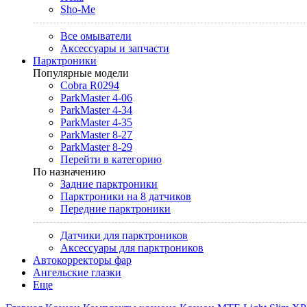
Sho-Me
Все омыватели
Аксессуары и запчасти
Парктроники
Популярные модели
Cobra R0294
ParkMaster 4-06
ParkMaster 4-34
ParkMaster 4-35
ParkMaster 8-27
ParkMaster 8-29
Перейти в категорию
По назначению
Задние парктроники
Парктроники на 8 датчиков
Передние парктроники
Датчики для парктроников
Аксессуары для парктроников
Автокорректоры фар
Ангельские глазки
Еще