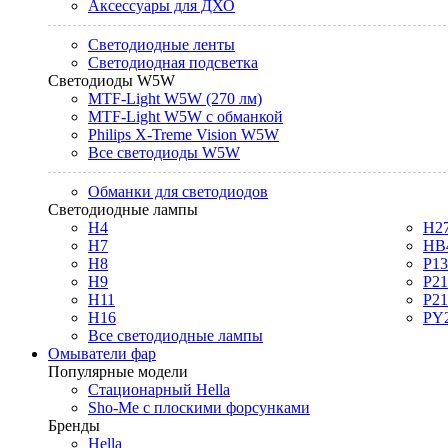
Аксессуары для ДХО
Светодиодные ленты
Светодиодная подсветка
Светодиоды W5W
MTF-Light W5W (270 лм)
MTF-Light W5W с обманкой
Philips X-Treme Vision W5W
Все светодиоды W5W
Обманки для светодиодов
Светодиодные лампы
H4
H2
H7
HB
H8
P1
H9
P2
H11
P2
H16
PY
Все светодиодные лампы
Омыватели фар
Популярные модели
Стационарный Hella
Sho-Me с плоскими форсунками
Бренды
Hella