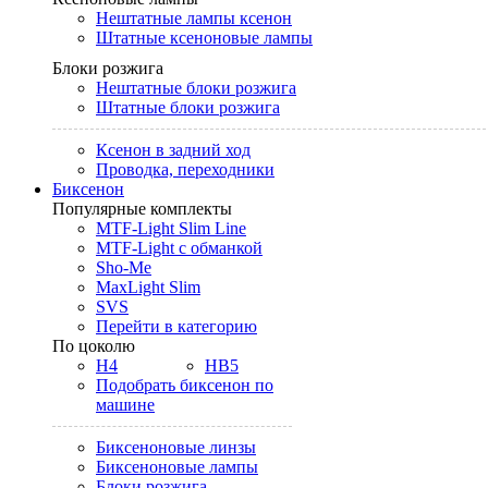
Нештатные лампы ксенон
Штатные ксеноновые лампы
Блоки розжига
Нештатные блоки розжига
Штатные блоки розжига
Ксенон в задний ход
Проводка, переходники
Биксенон
Популярные комплекты
MTF-Light Slim Line
MTF-Light с обманкой
Sho-Me
MaxLight Slim
SVS
Перейти в категорию
По цоколю
H4
HB5
Подобрать биксенон по
машине
Биксеноновые линзы
Биксеноновые лампы
Блоки розжига