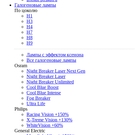
Галогеновые лампы
По цоколю
H1
H3
H4
H7
H8
H9
Лампы с эффектом ксенона
Все галогеновые лампы
Osram
Night Breaker Laser Next Gen
Night Breaker Laser
Night Breaker Unlimited
Cool Blue Boost
Cool Blue Intense
Fog Breaker
Ultra Life
Philips
Racing Vision +150%
X-Treme Vision +130%
WhiteVision +60%
General Electric