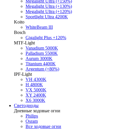
Megalight Ultra (+150%)
Megalight Ultra (+130%)
Megalight Ultra (+120%)
Sportlight Ultra 4200K
Koito
WhiteBeam III
Bosch
Gigalight Plus +120%
MTF-Light
Vanadium 5000K
Palladium 5500K
Aurum 3000K
Titanium 4400K
Argentum (+80%)
IPF-Light
VH 4300K
H 4800K
VX 5000K
XY 2400K
X6 3000K
Светодиоды
Дневные ходовые огни
Philips
Osram
Все ходовые огни