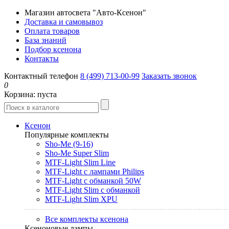
Магазин автосвета "Авто-Ксенон"
Доставка и самовывоз
Оплата товаров
База знаний
Подбор ксенона
Контакты
Контактный телефон
8 (499) 713-00-99
Заказать звонок
0
Корзина:
пуста
Ксенон
Популярные комплекты
Sho-Me (9-16)
Sho-Me Super Slim
MTF-Light Slim Line
MTF-Light с лампами Philips
MTF-Light с обманкой 50W
MTF-Light Slim с обманкой
MTF-Light Slim XPU
Все комплекты ксенона
Ксеноновые лампы