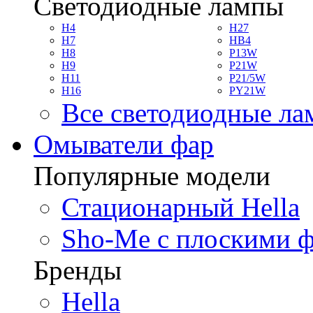
Светодиодные лампы
H4
H27
H7
HB4
H8
P13W
H9
P21W
H11
P21/5W
H16
PY21W
Все светодиодные л
Омыватели фар
Популярные модели
Стационарный Hella
Sho-Me с плоскими 
Бренды
Hella