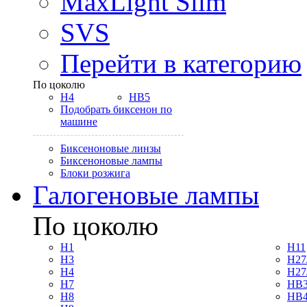
MaxLight Slim
SVS
Перейти в категорию
По цоколю
H4
HB5
Подобрать биксенон по
машине
Биксеноновые линзы
Биксеноновые лампы
Блоки розжига
Галогеновые лампы
По цоколю
H1
H11
H3
H27
H4
H27
H7
HB3
H8
HB4