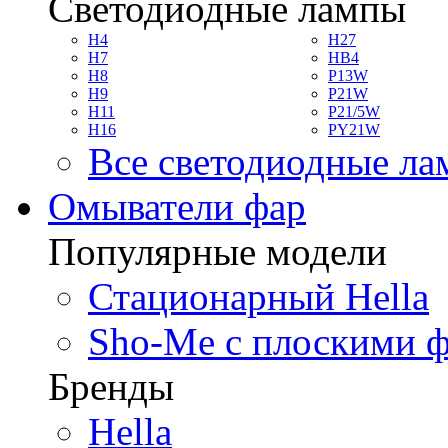
Светодиодные лампы
H4
H27
H7
HB4
H8
P13W
H9
P21W
H11
P21/5W
H16
PY21W
Все светодиодные л
Омыватели фар
Популярные модели
Стационарный Hella
Sho-Me с плоскими 
Бренды
Hella