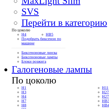
MaxLight Slim
SVS
Перейти в категорию
По цоколю
H4
HB5
Подобрать биксенон по
машине
Биксеноновые линзы
Биксеноновые лампы
Блоки розжига
Галогеновые лампы
По цоколю
H1
H11
H3
H27
H4
H27
H7
HB3
H8
HB4