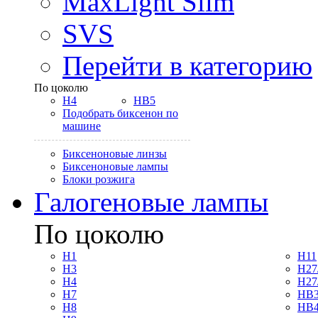
MaxLight Slim
SVS
Перейти в категорию
По цоколю
H4
HB5
Подобрать биксенон по
машине
Биксеноновые линзы
Биксеноновые лампы
Блоки розжига
Галогеновые лампы
По цоколю
H1
H11
H3
H27
H4
H27
H7
HB3
H8
HB4