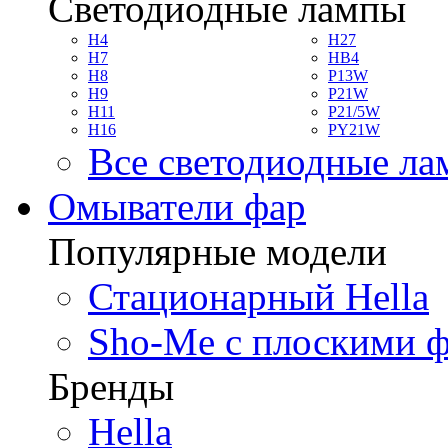
Светодиодные лампы
H4
H27
H7
HB4
H8
P13W
H9
P21W
H11
P21/5W
H16
PY21W
Все светодиодные л
Омыватели фар
Популярные модели
Стационарный Hella
Sho-Me с плоскими 
Бренды
Hella