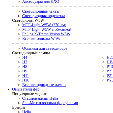
Аксессуары для ДХО
Светодиодные ленты
Светодиодная подсветка
Светодиоды W5W
MTF-Light W5W (270 лм)
MTF-Light W5W с обманкой
Philips X-Treme Vision W5W
Все светодиоды W5W
Обманки для светодиодов
Светодиодные лампы
H4
H2
H7
HB
H8
P1
H9
P2
H11
P2
H16
PY
Все светодиодные лампы
Омыватели фар
Популярные модели
Стационарный Hella
Sho-Me с плоскими форсунками
Бренды
Hella