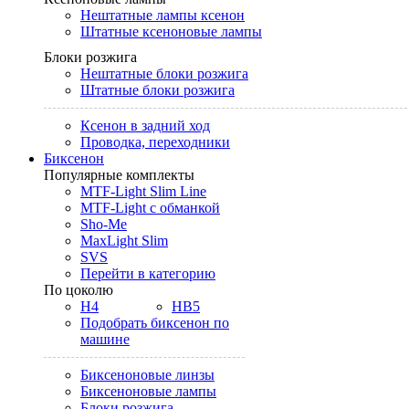
Нештатные лампы ксенон
Штатные ксеноновые лампы
Блоки розжига
Нештатные блоки розжига
Штатные блоки розжига
Ксенон в задний ход
Проводка, переходники
Биксенон
Популярные комплекты
MTF-Light Slim Line
MTF-Light с обманкой
Sho-Me
MaxLight Slim
SVS
Перейти в категорию
По цоколю
H4
HB5
Подобрать биксенон по
машине
Биксеноновые линзы
Биксеноновые лампы
Блоки розжига