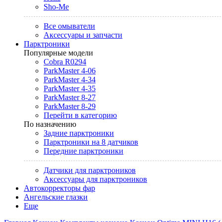
Sho-Me
Все омыватели
Аксессуары и запчасти
Парктроники
Популярные модели
Cobra R0294
ParkMaster 4-06
ParkMaster 4-34
ParkMaster 4-35
ParkMaster 8-27
ParkMaster 8-29
Перейти в категорию
По назначению
Задние парктроники
Парктроники на 8 датчиков
Передние парктроники
Датчики для парктроников
Аксессуары для парктроников
Автокорректоры фар
Ангельские глазки
Еще