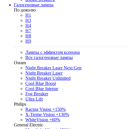
Галогеновые лампы
По цоколю
H1
H3
H4
H7
H8
H9
Лампы с эффектом ксенона
Все галогеновые лампы
Osram
Night Breaker Laser Next Gen
Night Breaker Laser
Night Breaker Unlimited
Cool Blue Boost
Cool Blue Intense
Fog Breaker
Ultra Life
Philips
Racing Vision +150%
X-Treme Vision +130%
WhiteVision +60%
General Electric