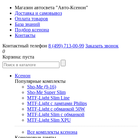
Магазин автосвета "Авто-Ксенон"
Доставка и самовывоз
Оплата товаров
База знаний
Подбор ксенона
Контакты
Контактный телефон
8 (499) 713-00-99
Заказать звонок
0
Корзина:
пуста
Ксенон
Популярные комплекты
Sho-Me (9-16)
Sho-Me Super Slim
MTF-Light Slim Line
MTF-Light с лампами Philips
MTF-Light с обманкой 50W
MTF-Light Slim с обманкой
MTF-Light Slim XPU
Все комплекты ксенона
Ксеноновые лампы