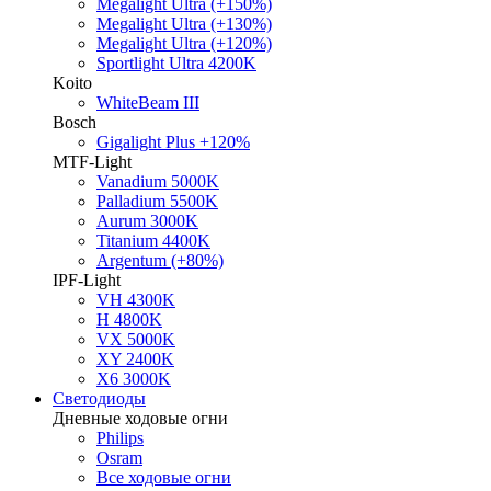
Megalight Ultra (+150%)
Megalight Ultra (+130%)
Megalight Ultra (+120%)
Sportlight Ultra 4200K
Koito
WhiteBeam III
Bosch
Gigalight Plus +120%
MTF-Light
Vanadium 5000K
Palladium 5500K
Aurum 3000K
Titanium 4400K
Argentum (+80%)
IPF-Light
VH 4300K
H 4800K
VX 5000K
XY 2400K
X6 3000K
Светодиоды
Дневные ходовые огни
Philips
Osram
Все ходовые огни