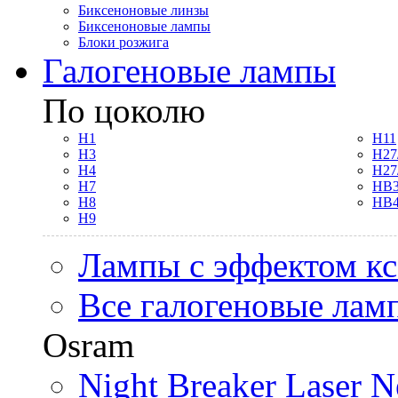
Биксеноновые линзы
Биксеноновые лампы
Блоки розжига
Галогеновые лампы
По цоколю
H1
H11
H3
H27
H4
H27
H7
HB3
H8
HB4
H9
Лампы с эффектом к
Все галогеновые лам
Osram
Night Breaker Laser N