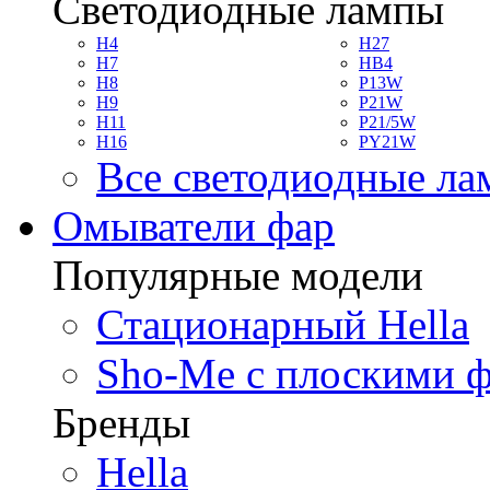
Светодиодные лампы
H4
H27
H7
HB4
H8
P13W
H9
P21W
H11
P21/5W
H16
PY21W
Все светодиодные л
Омыватели фар
Популярные модели
Стационарный Hella
Sho-Me с плоскими 
Бренды
Hella