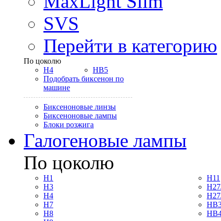
MaxLight Slim
SVS
Перейти в категорию
По цоколю
H4
HB5
Подобрать биксенон по
машине
Биксеноновые линзы
Биксеноновые лампы
Блоки розжига
Галогеновые лампы
По цоколю
H1
H11
H3
H27
H4
H27
H7
HB3
H8
HB4