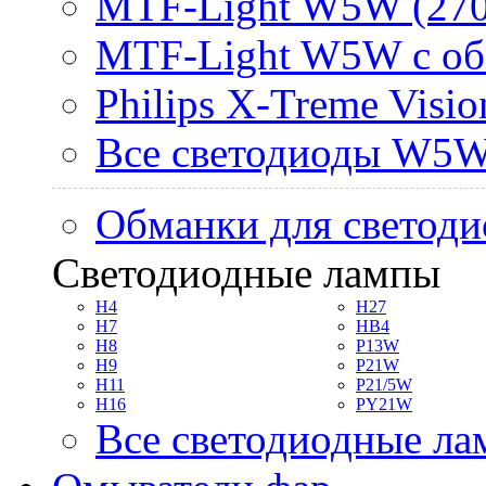
MTF-Light W5W (270
MTF-Light W5W с об
Philips X-Treme Vis
Все светодиоды W5
Обманки для светоди
Светодиодные лампы
H4
H27
H7
HB4
H8
P13W
H9
P21W
H11
P21/5W
H16
PY21W
Все светодиодные л