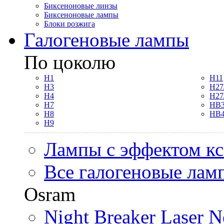
Биксеноновые линзы
Биксеноновые лампы
Блоки розжига
Галогеновые лампы
По цоколю
H1
H11
H3
H27
H4
H27
H7
HB3
H8
HB4
H9
Лампы с эффектом к
Все галогеновые лам
Osram
Night Breaker Laser N