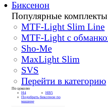
Биксенон
Популярные комплекты
MTF-Light Slim Line
MTF-Light с обманко
Sho-Me
MaxLight Slim
SVS
Перейти в категорию
По цоколю
H4
HB5
Подобрать биксенон по
машине