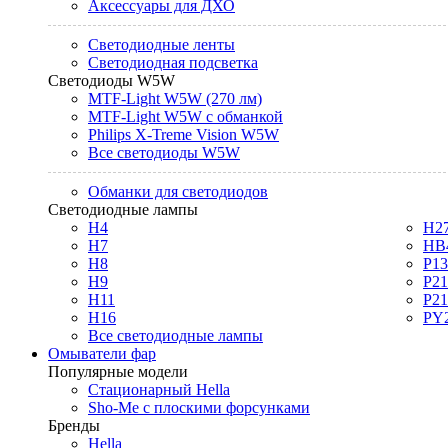
Аксессуары для ДХО
Светодиодные ленты
Светодиодная подсветка
Светодиоды W5W
MTF-Light W5W (270 лм)
MTF-Light W5W с обманкой
Philips X-Treme Vision W5W
Все светодиоды W5W
Обманки для светодиодов
Светодиодные лампы
H4
H2
H7
HB
H8
P1
H9
P2
H11
P2
H16
PY
Все светодиодные лампы
Омыватели фар
Популярные модели
Стационарный Hella
Sho-Me с плоскими форсунками
Бренды
Hella