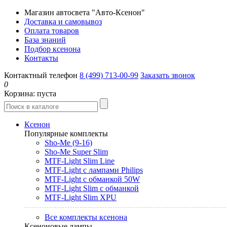
Магазин автосвета "Авто-Ксенон"
Доставка и самовывоз
Оплата товаров
База знаний
Подбор ксенона
Контакты
Контактный телефон
8 (499) 713-00-99
Заказать звонок
0
Корзина:
пуста
Ксенон
Популярные комплекты
Sho-Me (9-16)
Sho-Me Super Slim
MTF-Light Slim Line
MTF-Light с лампами Philips
MTF-Light с обманкой 50W
MTF-Light Slim с обманкой
MTF-Light Slim XPU
Все комплекты ксенона
Ксеноновые лампы