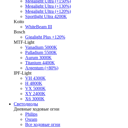
Megalight Ultra (+150%)
Megalight Ultra (+130%)
Megalight Ultra (+120%)
Sportlight Ultra 4200K
Koito
WhiteBeam III
Bosch
Gigalight Plus +120%
MTF-Light
Vanadium 5000K
Palladium 5500K
Aurum 3000K
Titanium 4400K
Argentum (+80%)
IPF-Light
VH 4300K
H 4800K
VX 5000K
XY 2400K
X6 3000K
Светодиоды
Дневные ходовые огни
Philips
Osram
Все ходовые огни