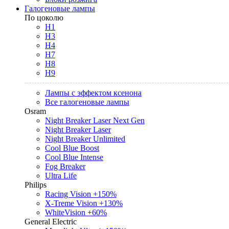
Галогеновые лампы
По цоколю
H1
H3
H4
H7
H8
H9
Лампы с эффектом ксенона
Все галогеновые лампы
Osram
Night Breaker Laser Next Gen
Night Breaker Laser
Night Breaker Unlimited
Cool Blue Boost
Cool Blue Intense
Fog Breaker
Ultra Life
Philips
Racing Vision +150%
X-Treme Vision +130%
WhiteVision +60%
General Electric