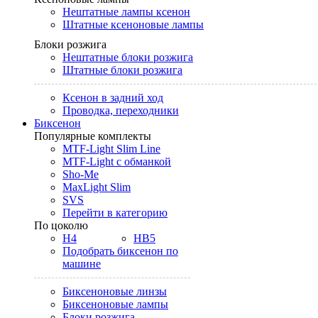
Нештатные лампы ксенон
Штатные ксеноновые лампы
Блоки розжига
Нештатные блоки розжига
Штатные блоки розжига
Ксенон в задний ход
Проводка, переходники
Биксенон
Популярные комплекты
MTF-Light Slim Line
MTF-Light с обманкой
Sho-Me
MaxLight Slim
SVS
Перейти в категорию
По цоколю
H4
HB5
Подобрать биксенон по
машине
Биксеноновые линзы
Биксеноновые лампы
Блоки розжига