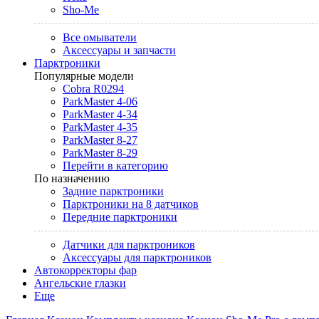
Sho-Me
Все омыватели
Аксессуары и запчасти
Парктроники
Популярные модели
Cobra R0294
ParkMaster 4-06
ParkMaster 4-34
ParkMaster 4-35
ParkMaster 8-27
ParkMaster 8-29
Перейти в категорию
По назначению
Задние парктроники
Парктроники на 8 датчиков
Передние парктроники
Датчики для парктроников
Аксессуары для парктроников
Автокорректоры фар
Ангельские глазки
Еще