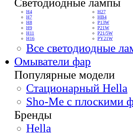
Светодиодные лампы
H4
H27
H7
HB4
H8
P13W
H9
P21W
H11
P21/5W
H16
PY21W
Все светодиодные л
Омыватели фар
Популярные модели
Стационарный Hella
Sho-Me с плоскими 
Бренды
Hella