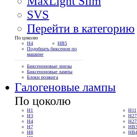
MaxLight Slim
SVS
Перейти в категорию
По цоколю
H4
HB5
Подобрать биксенон по
машине
Биксеноновые линзы
Биксеноновые лампы
Блоки розжига
Галогеновые лампы
По цоколю
H1
H11
H3
H27
H4
H27
H7
HB3
H8
HB4