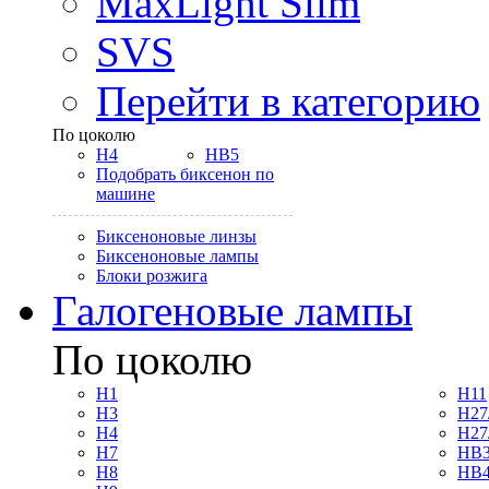
MaxLight Slim
SVS
Перейти в категорию
По цоколю
H4
HB5
Подобрать биксенон по
машине
Биксеноновые линзы
Биксеноновые лампы
Блоки розжига
Галогеновые лампы
По цоколю
H1
H11
H3
H27
H4
H27
H7
HB3
H8
HB4