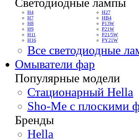
Светодиодные лампы
H4
H27
H7
HB4
H8
P13W
H9
P21W
H11
P21/5W
H16
PY21W
Все светодиодные л
Омыватели фар
Популярные модели
Стационарный Hella
Sho-Me с плоскими 
Бренды
Hella