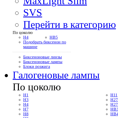
MaxLight Slim
SVS
Перейти в категорию
По цоколю
H4
HB5
Подобрать биксенон по
машине
Биксеноновые линзы
Биксеноновые лампы
Блоки розжига
Галогеновые лампы
По цоколю
H1
H11
H3
H27
H4
H27
H7
HB3
H8
HB4