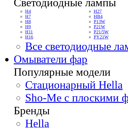
Светодиодные лампы
H4
H27
H7
HB4
H8
P13W
H9
P21W
H11
P21/5W
H16
PY21W
Все светодиодные л
Омыватели фар
Популярные модели
Стационарный Hella
Sho-Me с плоскими 
Бренды
Hella