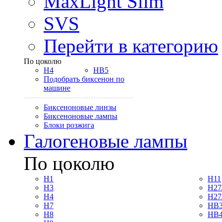
MaxLight Slim
SVS
Перейти в категорию
По цоколю
H4
HB5
Подобрать биксенон по
машине
Биксеноновые линзы
Биксеноновые лампы
Блоки розжига
Галогеновые лампы
По цоколю
H1
H11
H3
H27
H4
H27
H7
HB3
H8
HB4