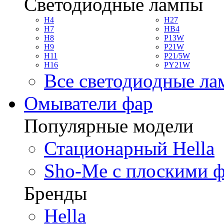
Светодиодные лампы
H4
H27
H7
HB4
H8
P13W
H9
P21W
H11
P21/5W
H16
PY21W
Все светодиодные л
Омыватели фар
Популярные модели
Стационарный Hella
Sho-Me с плоскими 
Бренды
Hella