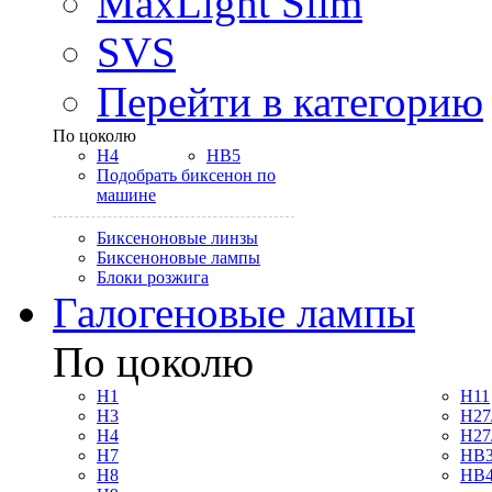
MaxLight Slim
SVS
Перейти в категорию
По цоколю
H4
HB5
Подобрать биксенон по
машине
Биксеноновые линзы
Биксеноновые лампы
Блоки розжига
Галогеновые лампы
По цоколю
H1
H11
H3
H27
H4
H27
H7
HB3
H8
HB4