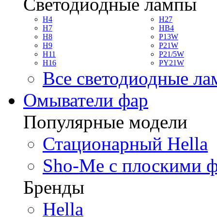
Светодиодные лампы
H4
H27
H7
HB4
H8
P13W
H9
P21W
H11
P21/5W
H16
PY21W
Все светодиодные л
Омыватели фар
Популярные модели
Стационарный Hella
Sho-Me с плоскими 
Бренды
Hella