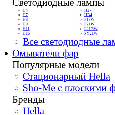
Светодиодные лампы
H4
H27
H7
HB4
H8
P13W
H9
P21W
H11
P21/5W
H16
PY21W
Все светодиодные л
Омыватели фар
Популярные модели
Стационарный Hella
Sho-Me с плоскими 
Бренды
Hella