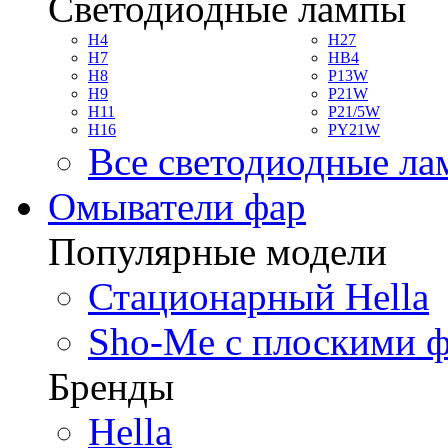
Светодиодные лампы
H4
H27
H7
HB4
H8
P13W
H9
P21W
H11
P21/5W
H16
PY21W
Все светодиодные л
Омыватели фар
Популярные модели
Стационарный Hella
Sho-Me с плоскими 
Бренды
Hella