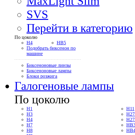
MaxLight Slim
SVS
Перейти в категорию
По цоколю
H4
HB5
Подобрать биксенон по
машине
Биксеноновые линзы
Биксеноновые лампы
Блоки розжига
Галогеновые лампы
По цоколю
H1
H11
H3
H27
H4
H27
H7
HB3
H8
HB4