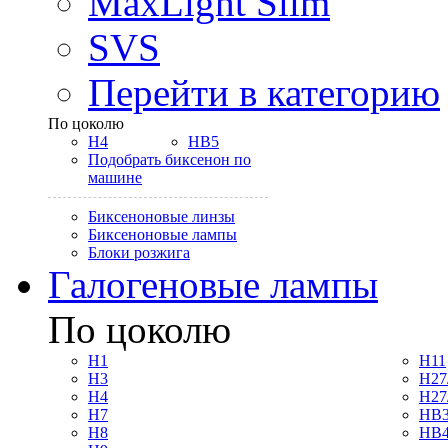
MaxLight Slim
SVS
Перейти в категорию
По цоколю
H4
HB5
Подобрать биксенон по
машине
Биксеноновые линзы
Биксеноновые лампы
Блоки розжига
Галогеновые лампы
По цоколю
H1
H11
H3
H27
H4
H27
H7
HB3
H8
HB4