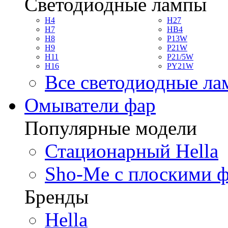
Светодиодные лампы
H4
H27
H7
HB4
H8
P13W
H9
P21W
H11
P21/5W
H16
PY21W
Все светодиодные л
Омыватели фар
Популярные модели
Стационарный Hella
Sho-Me с плоскими 
Бренды
Hella