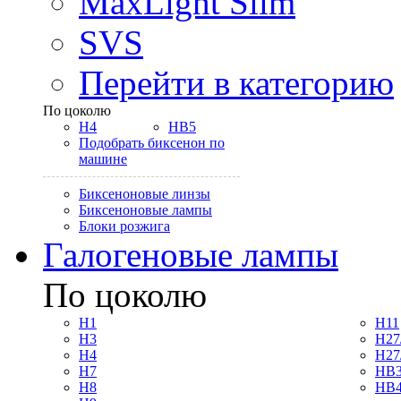
MaxLight Slim
SVS
Перейти в категорию
По цоколю
H4
HB5
Подобрать биксенон по
машине
Биксеноновые линзы
Биксеноновые лампы
Блоки розжига
Галогеновые лампы
По цоколю
H1
H11
H3
H27
H4
H27
H7
HB3
H8
HB4