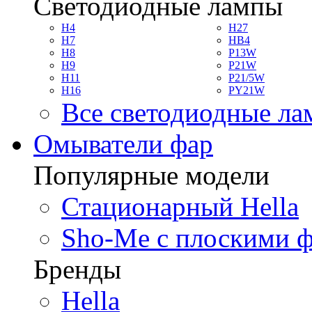
Светодиодные лампы
H4
H27
H7
HB4
H8
P13W
H9
P21W
H11
P21/5W
H16
PY21W
Все светодиодные л
Омыватели фар
Популярные модели
Стационарный Hella
Sho-Me с плоскими 
Бренды
Hella