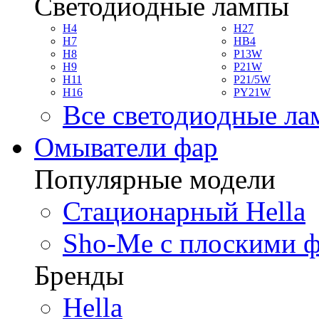
Светодиодные лампы
H4
H27
H7
HB4
H8
P13W
H9
P21W
H11
P21/5W
H16
PY21W
Все светодиодные л
Омыватели фар
Популярные модели
Стационарный Hella
Sho-Me с плоскими 
Бренды
Hella