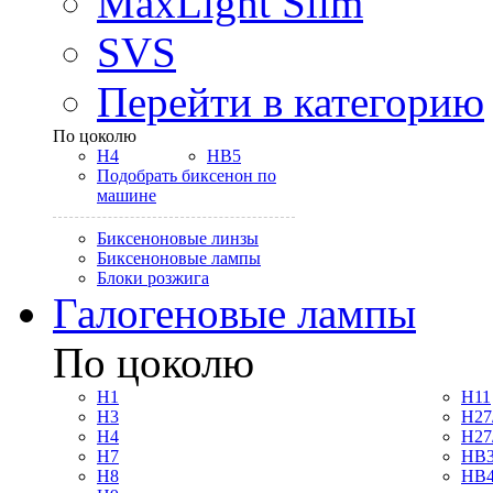
MaxLight Slim
SVS
Перейти в категорию
По цоколю
H4
HB5
Подобрать биксенон по
машине
Биксеноновые линзы
Биксеноновые лампы
Блоки розжига
Галогеновые лампы
По цоколю
H1
H11
H3
H27
H4
H27
H7
HB3
H8
HB4