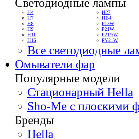
Светодиодные лампы
H4
H27
H7
HB4
H8
P13W
H9
P21W
H11
P21/5W
H16
PY21W
Все светодиодные л
Омыватели фар
Популярные модели
Стационарный Hella
Sho-Me с плоскими 
Бренды
Hella