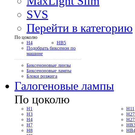
MaxLight Slim
SVS
Перейти в категорию
По цоколю
H4
HB5
Подобрать биксенон по
машине
Биксеноновые линзы
Биксеноновые лампы
Блоки розжига
Галогеновые лампы
По цоколю
H1
H11
H3
H27
H4
H27
H7
HB3
H8
HB4