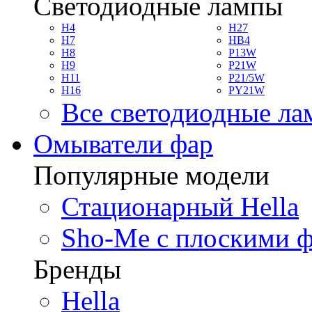
Светодиодные лампы
H4
H27
H7
HB4
H8
P13W
H9
P21W
H11
P21/5W
H16
PY21W
Все светодиодные л
Омыватели фар
Популярные модели
Стационарный Hella
Sho-Me с плоскими 
Бренды
Hella