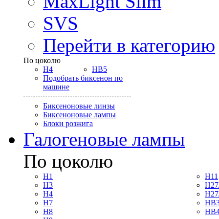
MaxLight Slim
SVS
Перейти в категорию
По цоколю
H4
HB5
Подобрать биксенон по
машине
Биксеноновые линзы
Биксеноновые лампы
Блоки розжига
Галогеновые лампы
По цоколю
H1
H11
H3
H27
H4
H27
H7
HB3
H8
HB4