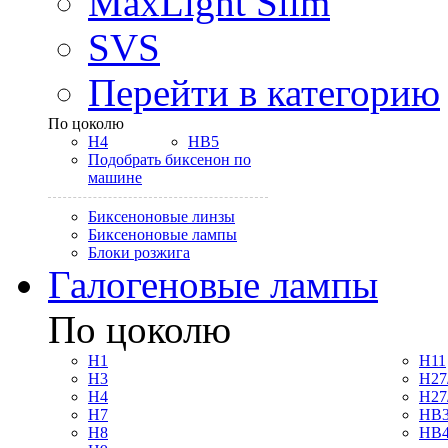
MaxLight Slim
SVS
Перейти в категорию
По цоколю
H4
HB5
Подобрать биксенон по
машине
Биксеноновые линзы
Биксеноновые лампы
Блоки розжига
Галогеновые лампы
По цоколю
H1
H11
H3
H27
H4
H27
H7
HB3
H8
HB4