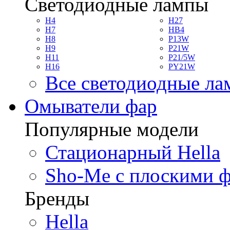
Светодиодные лампы
H4
H27
H7
HB4
H8
P13W
H9
P21W
H11
P21/5W
H16
PY21W
Все светодиодные л
Омыватели фар
Популярные модели
Стационарный Hella
Sho-Me с плоскими 
Бренды
Hella