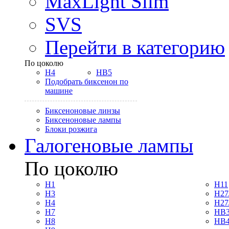
MaxLight Slim
SVS
Перейти в категорию
По цоколю
H4
HB5
Подобрать биксенон по
машине
Биксеноновые линзы
Биксеноновые лампы
Блоки розжига
Галогеновые лампы
По цоколю
H1
H11
H3
H27
H4
H27
H7
HB3
H8
HB4