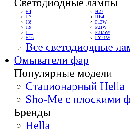
Светодиодные лампы
H4
H27
H7
HB4
H8
P13W
H9
P21W
H11
P21/5W
H16
PY21W
Все светодиодные л
Омыватели фар
Популярные модели
Стационарный Hella
Sho-Me с плоскими 
Бренды
Hella