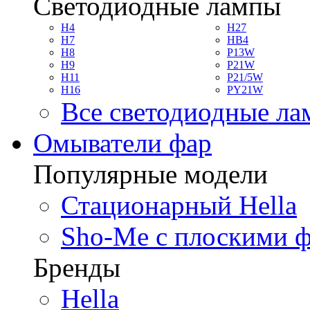
Светодиодные лампы
H4
H27
H7
HB4
H8
P13W
H9
P21W
H11
P21/5W
H16
PY21W
Все светодиодные л
Омыватели фар
Популярные модели
Стационарный Hella
Sho-Me с плоскими 
Бренды
Hella