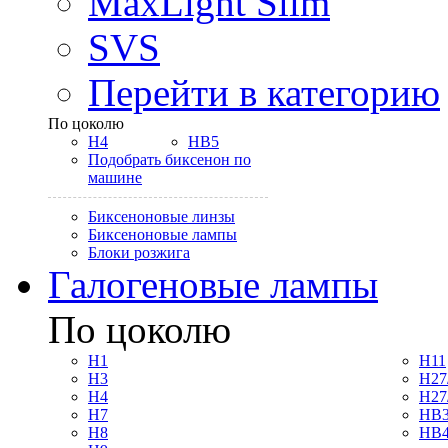
MaxLight Slim
SVS
Перейти в категорию
По цоколю
H4
HB5
Подобрать биксенон по
машине
Биксеноновые линзы
Биксеноновые лампы
Блоки розжига
Галогеновые лампы
По цоколю
H1
H11
H3
H27
H4
H27
H7
HB3
H8
HB4