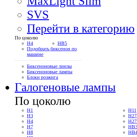
MaxLight Slim
SVS
Перейти в категорию
По цоколю
H4
HB5
Подобрать биксенон по
машине
Биксеноновые линзы
Биксеноновые лампы
Блоки розжига
Галогеновые лампы
По цоколю
H1
H11
H3
H27
H4
H27
H7
HB3
H8
HB4