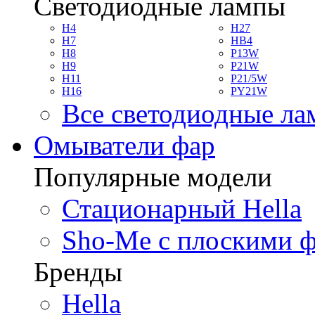
Светодиодные лампы
H4
H27
H7
HB4
H8
P13W
H9
P21W
H11
P21/5W
H16
PY21W
Все светодиодные л
Омыватели фар
Популярные модели
Стационарный Hella
Sho-Me с плоскими 
Бренды
Hella