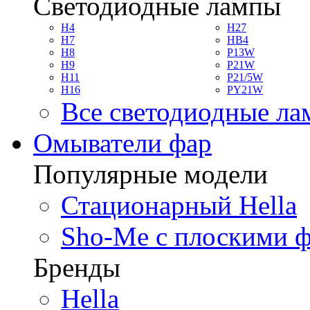
Светодиодные лампы
H4
H27
H7
HB4
H8
P13W
H9
P21W
H11
P21/5W
H16
PY21W
Все светодиодные л
Омыватели фар
Популярные модели
Стационарный Hella
Sho-Me с плоскими 
Бренды
Hella