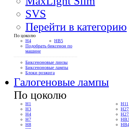
MaxLight Slim
SVS
Перейти в категорию
По цоколю
H4
HB5
Подобрать биксенон по
машине
Биксеноновые линзы
Биксеноновые лампы
Блоки розжига
Галогеновые лампы
По цоколю
H1
H11
H3
H27
H4
H27
H7
HB3
H8
HB4