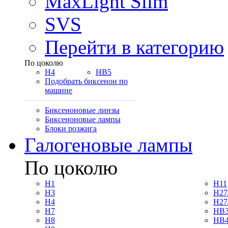
MaxLight Slim
SVS
Перейти в категорию
По цоколю
H4
HB5
Подобрать биксенон по
машине
Биксеноновые линзы
Биксеноновые лампы
Блоки розжига
Галогеновые лампы
По цоколю
H1
H11
H3
H27
H4
H27
H7
HB3
H8
HB4