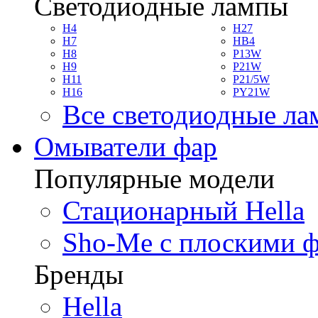
Светодиодные лампы
H4
H27
H7
HB4
H8
P13W
H9
P21W
H11
P21/5W
H16
PY21W
Все светодиодные л
Омыватели фар
Популярные модели
Стационарный Hella
Sho-Me с плоскими 
Бренды
Hella